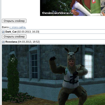
Взято
с этого сайта.
[
2
]
Dark_Cat
[02.03.2013, 16:23]
[
3
]
Roxolana
[04.03.2013, 18:52]