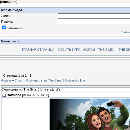
[
Sims2Life
]
Форма входа
Логин:
Пароль:
запомнить
Забыл
Меню сайта
ГЛАВНАЯ СТРАНИЦА
СКАЧАТЬ ИГРУ
ФОРУМ
THE SIMS 4
THE SI
Страница
1
из
1
1
Форум
»
Спам
»
Скриншоты из The Sims 3 University Life
Скриншоты из The Sims 3 University Life
[
1
]
Roxolana
[01.03.2013, 14:08]