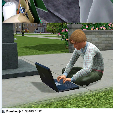
[
4
]
Roxolana
[27.03.2013, 11:42]