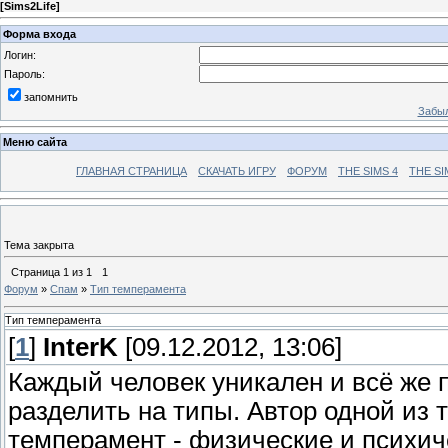
[
Sims2Life
]
Форма входа
Логин:
Пароль:
запомнить
Забыл
Меню сайта
ГЛАВНАЯ СТРАНИЦА
СКАЧАТЬ ИГРУ
ФОРУМ
THE SIMS 4
THE SI
Тема закрыта
Страница
1
из
1
1
Форум
»
Спам
»
Тип темперамента
Тип темперамента
[
1
]
InterK
[09.12.2012, 13:06]
Каждый человек уникален и всё же 
разделить на типы. Автор одной из т
темперамент - физические и психич