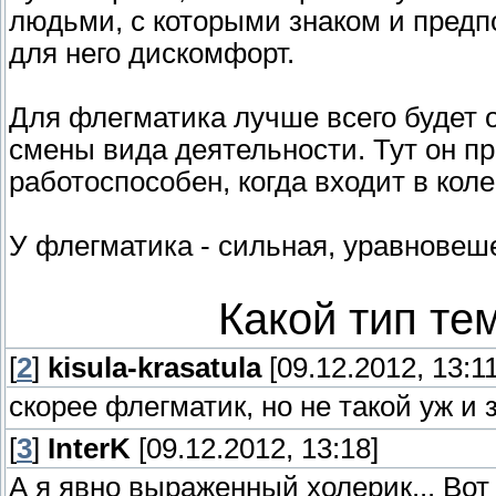
людьми, с которыми знаком и предпо
для него дискомфорт.
Для флегматика лучше всего будет о
смены вида деятельности. Тут он пр
работоспособен, когда входит в кол
У флегматика - сильная, уравновеш
Какой тип те
[
2
]
kisula-krasatula
[09.12.2012, 13:11
скорее флегматик, но не такой уж 
[
3
]
InterK
[09.12.2012, 13:18]
А я явно выраженный холерик... Вот