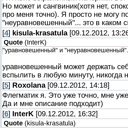
Но может и сангвиник(хотя нет, спо
про меня точно). Я просто не могу 
"неуравновешенный"... это в каком 
[
4
]
kisula-krasatula
[09.12.2012, 13:2
Quote
(
InterK
)
"уравновешенный" и "неуравновешенный"..
уравновешенный может держать себ
вспылить в любую минуту, никогда не
[
5
]
Roxolana
[09.12.2012, 14:18]
Флегматик я. Это уже точно, мне уже
Да и мне описание подходит)
[
6
]
InterK
[09.12.2012, 16:32]
Quote
(
kisula-krasatula
)