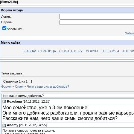
[
Sims2Life
]
Форма входа
Логин:
Пароль:
запомнить
Забыл
Меню сайта
ГЛАВНАЯ СТРАНИЦА
СКАЧАТЬ ИГРУ
ФОРУМ
THE SIMS 4
THE SI
Тема закрыта
Страница
1
из
1
1
Форум
»
Спам
»
Чего ваши симы добились?
Чего ваши симы добились?
[
1
]
Roxolana
[14.11.2012, 12:28]
Мое семейство, уже в 3-ем поколение!
Они много добились: разбогатели, прошли разные карьеры
Расскажите нам, чего ваши симы смогли добиться?
[
2
]
Andrey
[21.11.2012, 04:55]
Попали в список почеста в школе.