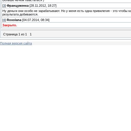
Больше нечем хвастаться )
[
3
]
Француженка
[28.11.2012, 18:27]
Ну деньги они особо не зарабатывают. Но у меня есть одна привилегия - это чтобы к
результата добиваются.
[
4
]
Roxolana
[04.07.2014, 08:34]
Закрыто.
Страница
1
из
1
1
Полная версия сайта