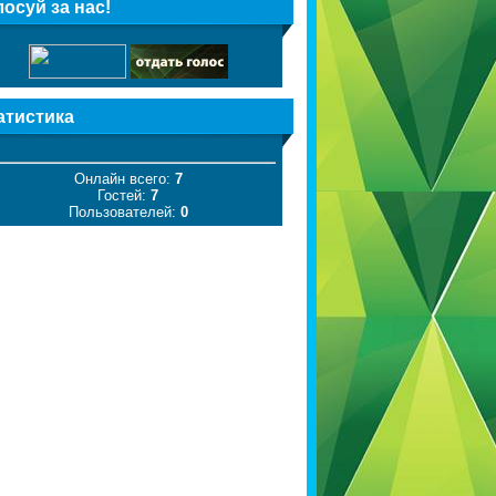
лосуй за нас!
атистика
Онлайн всего:
7
Гостей:
7
Пользователей:
0