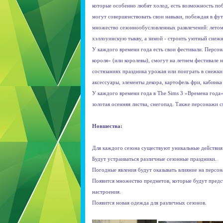
которые особенно любят холод, есть возможность по
могут совершенствовать свои навыки, побеждая в фут
множество сезоннообусловленных развлечений: летом 
хэллоуинскую тыкву, а зимой - строить уютный снеж
У каждого времени года есть свои фестивали. Персон
короля» (или королевы), смогут на летнем фестивале 
состязаниях праздника урожая или поиграть в снежк
аксессуары, элементы декора, картофель фри, кабинка
У каждого времени года в The Sims 3 «Времена года
золотая осенняя листва, снегопад. Также персонажи 
Новшества:
Для каждого сезона существуют уникальные действия
Будут устраиваться различные сезонные праздники.
Погодные явления будут оказывать влияние на персон
Появится множество предметов, которые будут предст
настроения.
Появится новая одежда для различных сезонов.