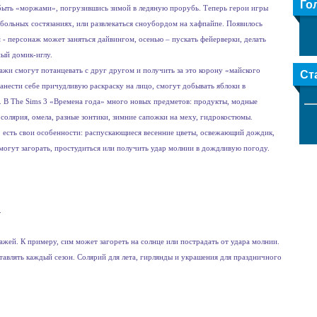
Го
быть «моржами», погрузившись зимой в ледяную прорубь. Теперь герои игры
больных состязаниях, или развлекаться сноубордом на хафпайпе. Появилось
- персонаж может заняться дайвингом, осенью – пускать фейерверки, делать
ный домик-иглу.
ажи смогут потанцевать с друг другом и получить за это корону «майского
Ст
нанести себе причудливую раскраску на лицо, смогут добывать яблоки в
и. В The Sims 3 «Времена года» много новых предметов: продукты, модные
 солярия, омела, разные зонтики, зимние сапожки на меху, гидрокостюмы.
» есть свои особенности: распускающиеся весенние цветы, освежающий дождик,
смогут загорать, простудиться или получить удар молнии в дождливую погоду.
.
ажей. К примеру, сим может загореть на солнце или пострадать от удара молнии.
авлять каждый сезон. Солярий для лета, гирлянды и украшения для праздничного