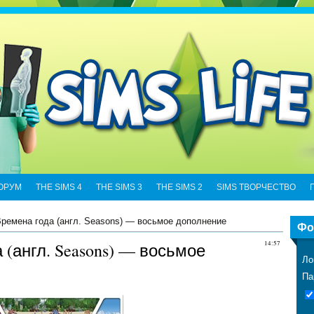
ОРУМ
THE SIMS 4
THE SIMS 3
THE SIMS 2
SIMS ТВОРЧЕСТВО
Времена года (англ. Seasons) — восьмое дополнение
Фо
 (англ. Seasons) — восьмое
14:57
Ло
Па