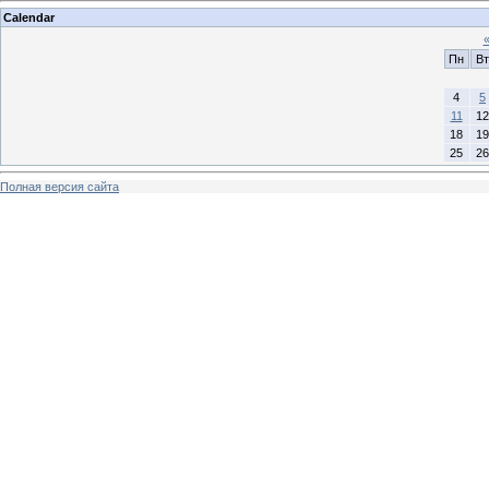
Calendar
Пн
Вт
4
5
11
12
18
19
25
26
Полная версия сайта