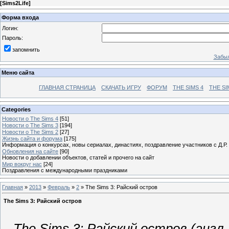
[
Sims2Life
]
Форма входа
Логин:
Пароль:
запомнить
Забыл
Меню сайта
ГЛАВНАЯ СТРАНИЦА
СКАЧАТЬ ИГРУ
ФОРУМ
THE SIMS 4
THE SI
Categories
Новости о The Sims 4
[51]
Новости о The Sims 3
[194]
Новости о The Sims 2
[27]
Жизнь сайта и форума
[175]
Информация о конкурсах, новы сериалах, династиях, поздравление участников с Д.Р.
Обновления на сайте
[90]
Новости о добавлении объектов, статей и прочего на сайт
Мир вокруг нас
[24]
Поздравления с международными праздниками
Главная
»
2013
»
Февраль
»
2
» The Sims 3: Райский остров
The Sims 3: Райский остров
The Sims 3: Райский остров (англ.