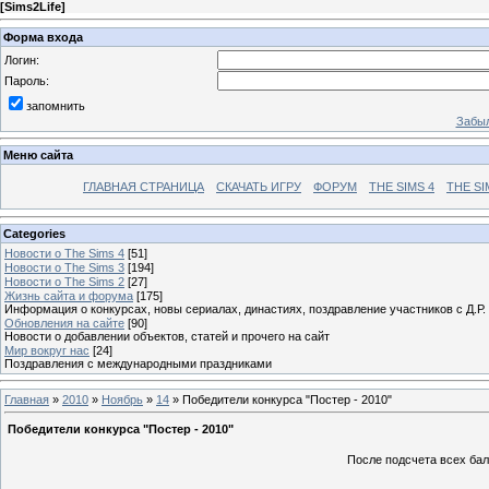
[
Sims2Life
]
Форма входа
Логин:
Пароль:
запомнить
Забыл
Меню сайта
ГЛАВНАЯ СТРАНИЦА
СКАЧАТЬ ИГРУ
ФОРУМ
THE SIMS 4
THE SI
Categories
Новости о The Sims 4
[51]
Новости о The Sims 3
[194]
Новости о The Sims 2
[27]
Жизнь сайта и форума
[175]
Информация о конкурсах, новы сериалах, династиях, поздравление участников с Д.Р.
Обновления на сайте
[90]
Новости о добавлении объектов, статей и прочего на сайт
Мир вокруг нас
[24]
Поздравления с международными праздниками
Главная
»
2010
»
Ноябрь
»
14
» Победители конкурса "Постер - 2010"
Победители конкурса "Постер - 2010"
После подсчета всех бал