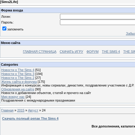
[
Sims2Life
]
Форма входа
Логин:
Пароль:
запомнить
Забыл
Меню сайта
ГЛАВНАЯ СТРАНИЦА
СКАЧАТЬ ИГРУ
ФОРУМ
THE SIMS 4
THE SI
Categories
Новости о The Sims 4
[51]
Новости о The Sims 3
[194]
Новости о The Sims 2
[27]
Жизнь сайта и форума
[175]
Информация о конкурсах, новы сериалах, династиях, поздравление участников с Д.Р.
Обновления на сайте
[90]
Новости о добавлении объектов, статей и прочего на сайт
Мир вокруг нас
[24]
Поздравления с международными праздниками
Главная
»
2015
»
Август
»
24
Скачать полный репак The Sims 4
Все дополнения, каталог