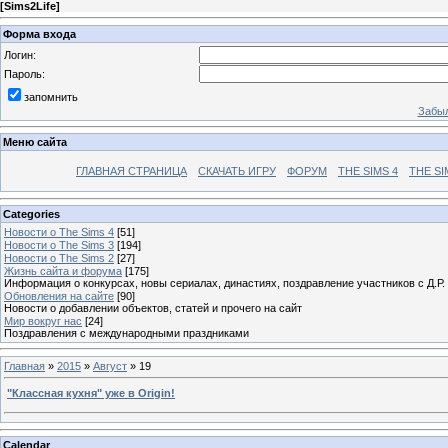
[
Sims2Life
]
Форма входа
Логин:
Пароль:
запомнить
Забыл
Меню сайта
ГЛАВНАЯ СТРАНИЦА
СКАЧАТЬ ИГРУ
ФОРУМ
THE SIMS 4
THE SI
Categories
Новости о The Sims 4
[51]
Новости о The Sims 3
[194]
Новости о The Sims 2
[27]
Жизнь сайта и форума
[175]
Информация о конкурсах, новы сериалах, династиях, поздравление участников с Д.Р.
Обновления на сайте
[90]
Новости о добавлении объектов, статей и прочего на сайт
Мир вокруг нас
[24]
Поздравления с международными праздниками
Главная
»
2015
»
Август
»
19
"Классная кухня" уже в Origin!
Calendar