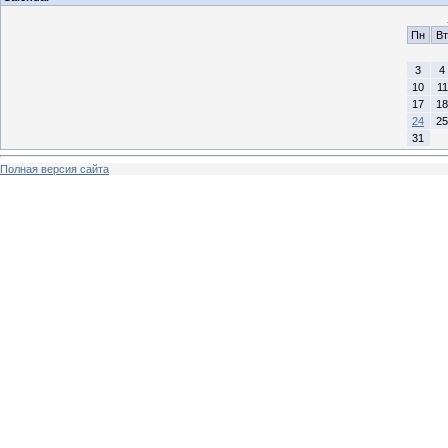
Пн
Вт
3
4
10
11
17
18
24
25
31
Полная версия сайта