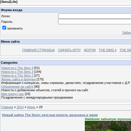
[
Sims2Life
]
Форма входа
Логин:
Пароль:
запомнить
Забыл
Меню сайта
ГЛАВНАЯ СТРАНИЦА
СКАЧАТЬ ИГРУ
ФОРУМ
THE SIMS 4
THE SI
Categories
Новости о The Sims 4
[51]
Новости о The Sims 3
[194]
Новости о The Sims 2
[27]
Жизнь сайта и форума
[175]
Информация о конкурсах, новы сериалах, династиях, поздравление участников с Д.Р.
Обновления на сайте
[90]
Новости о добавлении объектов, статей и прочего на сайт
Мир вокруг нас
[24]
Поздравления с международными праздниками
Главная
»
2014
»
Июнь
»
29
Новый набор The Store: круглые ворота, мельница и джем
Найдите забытую тропинку