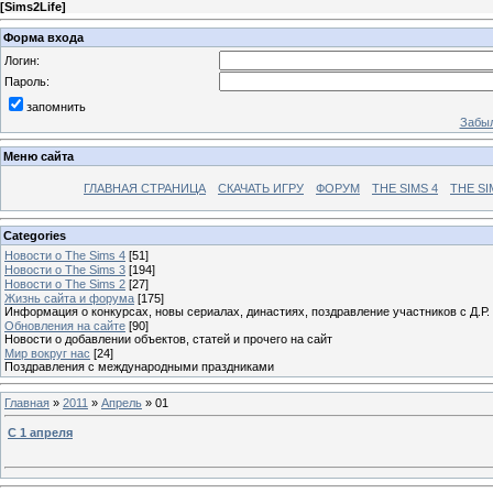
[
Sims2Life
]
Форма входа
Логин:
Пароль:
запомнить
Забыл
Меню сайта
ГЛАВНАЯ СТРАНИЦА
СКАЧАТЬ ИГРУ
ФОРУМ
THE SIMS 4
THE SI
Categories
Новости о The Sims 4
[51]
Новости о The Sims 3
[194]
Новости о The Sims 2
[27]
Жизнь сайта и форума
[175]
Информация о конкурсах, новы сериалах, династиях, поздравление участников с Д.Р.
Обновления на сайте
[90]
Новости о добавлении объектов, статей и прочего на сайт
Мир вокруг нас
[24]
Поздравления с международными праздниками
Главная
»
2011
»
Апрель
»
01
С 1 апреля