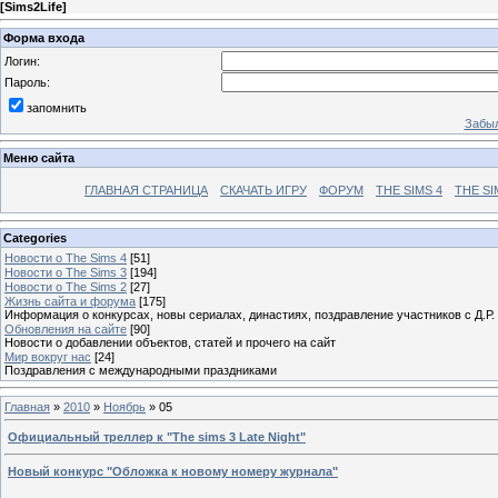
[
Sims2Life
]
Форма входа
Логин:
Пароль:
запомнить
Забыл
Меню сайта
ГЛАВНАЯ СТРАНИЦА
СКАЧАТЬ ИГРУ
ФОРУМ
THE SIMS 4
THE SI
Categories
Новости о The Sims 4
[51]
Новости о The Sims 3
[194]
Новости о The Sims 2
[27]
Жизнь сайта и форума
[175]
Информация о конкурсах, новы сериалах, династиях, поздравление участников с Д.Р.
Обновления на сайте
[90]
Новости о добавлении объектов, статей и прочего на сайт
Мир вокруг нас
[24]
Поздравления с международными праздниками
Главная
»
2010
»
Ноябрь
»
05
Официальный треллер к "The sims 3 Late Night"
Новый конкурс "Обложка к новому номеру журнала"