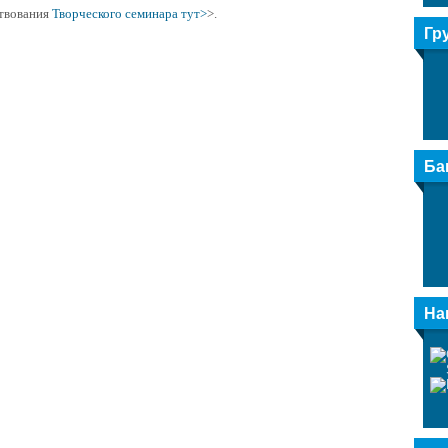
твования
Творческого семинара тут>
>.
Гр
Ба
На