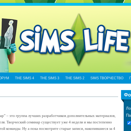
ОРУМ
THE SIMS 4
THE SIMS 3
THE SIMS 2
SIMS ТВОРЧЕСТВО
Фо
Ло
Па
ар” – это группа лучших разработчиков дополнительных материалов,
еля. Творческий семинар существует уже 4 недели и мы постепенно
той команды. Ну а пока посмотрите старые записи, накопившиеся за 4