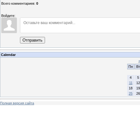
Всего комментариев
:
0
Войдите:
Отправить
Calendar
Пн
Вт
4
5
11
12
18
19
25
26
Полная версия сайта