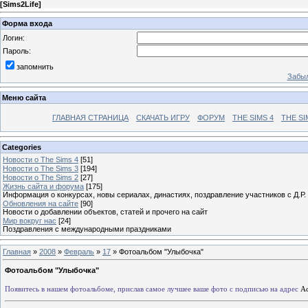
[
Sims2Life
]
Форма входа
Логин:
Пароль:
запомнить
Забыл
Меню сайта
ГЛАВНАЯ СТРАНИЦА
СКАЧАТЬ ИГРУ
ФОРУМ
THE SIMS 4
THE SI
Categories
Новости о The Sims 4
[51]
Новости о The Sims 3
[194]
Новости о The Sims 2
[27]
Жизнь сайта и форума
[175]
Информация о конкурсах, новы сериалах, династиях, поздравление участников с Д.Р.
Обновления на сайте
[90]
Новости о добавлении объектов, статей и прочего на сайт
Мир вокруг нас
[24]
Поздравления с международными праздниками
Главная
»
2008
»
Февраль
»
17
» Фотоальбом "Улыбочка"
Фотоальбом "Улыбочка"
Появитесь в нашем фотоальбоме,
прислав самое лучшее ваше фото
с подписью на адрес
A