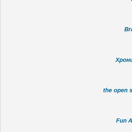
Br
Хрон
the open 
Fun A