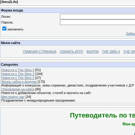
[
Sims2Life
]
Форма входа
Логин:
Пароль:
запомнить
Забыл
Меню сайта
ГЛАВНАЯ СТРАНИЦА
СКАЧАТЬ ИГРУ
ФОРУМ
THE SIMS 4
THE SI
Categories
Новости о The Sims 4
[51]
Новости о The Sims 3
[194]
Новости о The Sims 2
[27]
Жизнь сайта и форума
[175]
Информация о конкурсах, новы сериалах, династиях, поздравление участников с Д.Р.
Обновления на сайте
[90]
Новости о добавлении объектов, статей и прочего на сайт
Мир вокруг нас
[24]
Поздравления с международными праздниками
Путеводитель по т
Фан-а