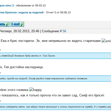
для sims 3
- обновление от 09.03.13
тия Крипске: неделя за неделей
- Отчет 5 от 09.06.13
 Четверг, 28.02.2013, 20:46 | Сообщение #
56
Ева и Крис постарели. Эх, мне непривычно их видеть старичками
а
 семейный дневник буду вести я - Гиа Гринн.
, Гия достойна наследница.
а
ажды, придя на огород, Скиф увидел там странного садового гномика
юблю этого гномика
 показалось, как я только прочла что он завел сад, Скиф его бросит.
а
али задувать свечи, как вдруг торт вспыхнул и огонь перенесся на тумбу. А с тумбы сра