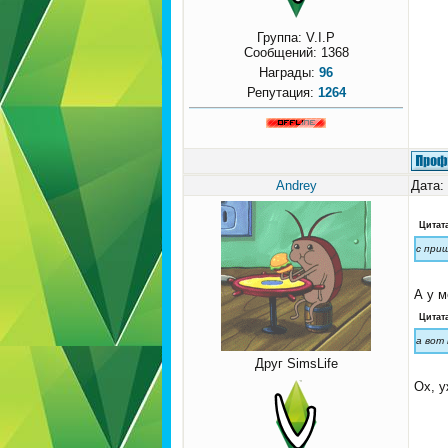
Группа: V.I.P
Сообщений:
1368
Награды:
96
Репутация:
1264
Andrey
Дата:
Цитат
с при
А у м
Цитат
а вот
Друг SimsLife
Ох, у