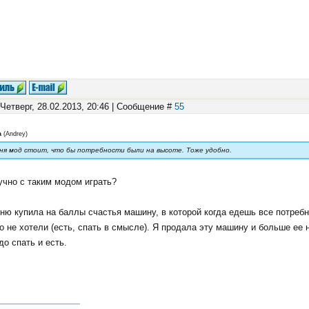
 Четверг, 28.02.2013, 20:46 | Сообщение #
55
а
(
Andrey
)
еня мод стоит, что бы потребности были на высоте. Тоже удобно.
учно с таким модом играть?
ню купила на баллы счастья машину, в которой когда едешь все потреб
о не хотели (есть, спать в смысле). Я продала эту машину и больше ее н
до спать и есть.