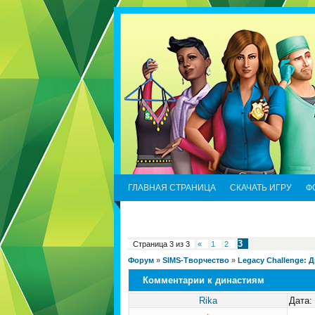
ГЛАВНАЯ СТРАНИЦА
СКАЧАТЬ ИГРУ
Ф
3
Страница
3
из
3
«
1
2
Форум
»
SIMS-Творчество
»
Legacy Challenge: 
Комментарии к династиям
Rika
Дата: