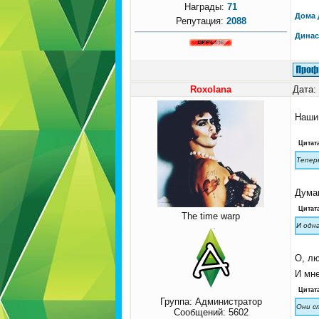
Награды:
71
Дома 
Репутация:
2088
Динас
Roxolana
Дата:
Наши 
Цитат
Теперь
Думаю
Цитат
The time warp
И одн
О, л
И мне
Цитат
Группа: Администратор
Они ст
Сообщений:
5602