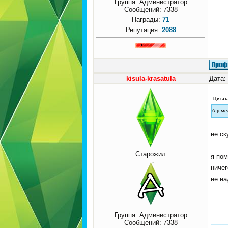
Группа: Администратор
Сообщений:
7338
Награды:
71
Репутация:
2088
kisula-krasatula
Дата:
Цитат
А у м
не ск
Старожил
я пом
ничег
не на
Группа: Администратор
Сообщений:
7338