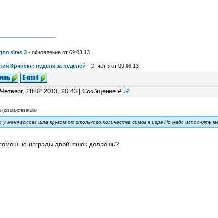
для sims 3
- обновление от 09.03.13
тия Крипске: неделя за неделей
- Отчет 5 от 09.06.13
 Четверг, 28.02.2013, 20:46 | Сообщение #
52
а
(
kisula-krasatula
)
о у меня голова шла кругом от столького количества симов в игре Но надо исполнять м
 помощью награды двойняшек делаешь?