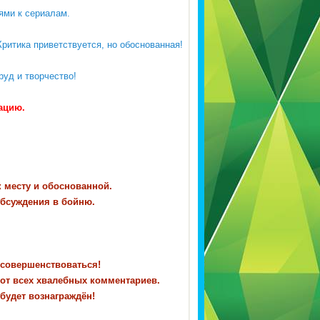
ями к сериалам.
ритика приветствуется, но обоснованная!
руд и творчество!
тацию.
к месту и обоснованной.
обсуждения в бойню.
 совершенствоваться!
 от всех хвалебных комментариев.
 будет вознаграждён!