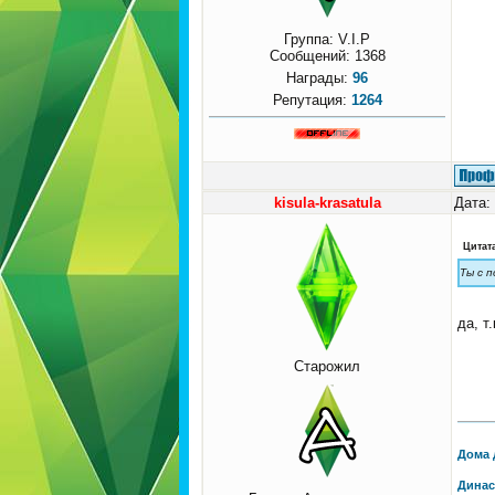
Группа: V.I.P
Сообщений:
1368
Награды:
96
Репутация:
1264
kisula-krasatula
Дата:
Цитат
Ты с 
да, т
Старожил
Дома 
Динас