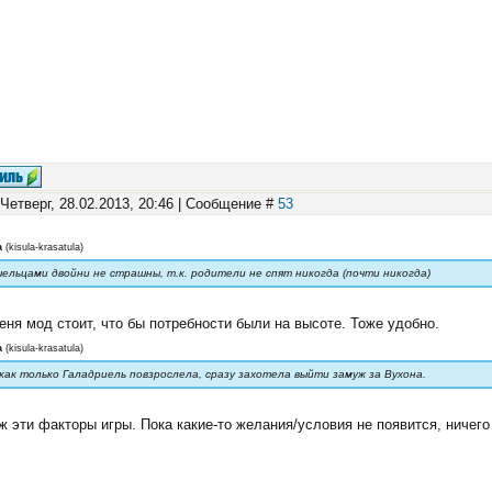
 Четверг, 28.02.2013, 20:46 | Сообщение #
53
а
(
kisula-krasatula
)
шельцами двойни не страшны, т.к. родители не спят никогда (почти никогда)
еня мод стоит, что бы потребности были на высоте. Тоже удобно.
а
(
kisula-krasatula
)
 как только Галадриель повзрослела, сразу захотела выйти замуж за Вухона.
ж эти факторы игры. Пока какие-то желания/условия не появится, ничег