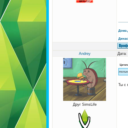
Дома 
Динас
Andrey
Дата:
Цитат
тольк
Ты с
Друг SimsLife