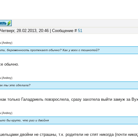
 Четверг, 28.02.2013, 20:46 | Сообщение #
51
а
(
Andrey
)
ати, беременность протекает обычно? Как у всех с тошнотой?
се обычно.
а
(
Andrey
)
как ты это сделала?
 как только Галадриель повзрослела, сразу захотела выйти замуж за Ву
а
(
Andrey
)
ыло бы круто, что раз и двойня
шельцами двойни не страшны, т.к. родители не спят никогда (почти никог