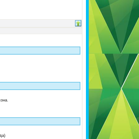
хона.
да)