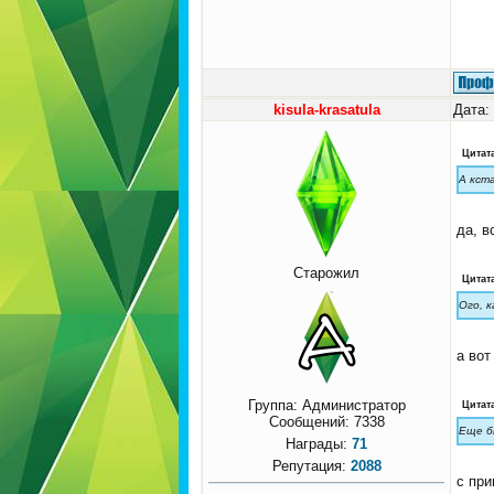
kisula-krasatula
Дата:
Цитат
А кст
да, в
Старожил
Цитат
Ого, 
а вот
Группа: Администратор
Цитат
Сообщений:
7338
Еще б
Награды:
71
Репутация:
2088
с при