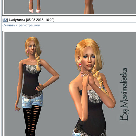
[
52
]
LadyAnna
[05.03.2013, 16:20]
Скачать с регистрацией