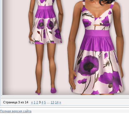
Страница
3
из
14
«
1
2
3
4
5
…
13
14
»
Полная версия сайта