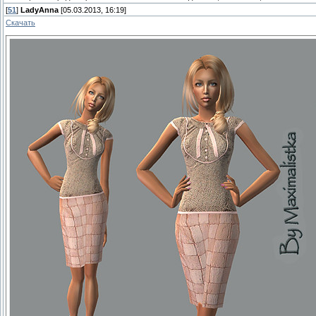
[
51
]
LadyAnna
[05.03.2013, 16:19]
Скачать