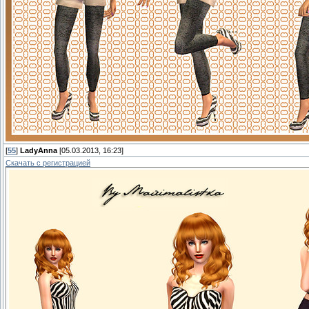
[
55
]
LadyAnna
[05.03.2013, 16:23]
Скачать с регистрацией