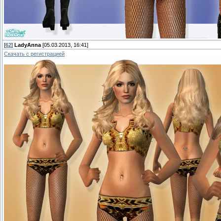
[
62
]
LadyAnna
[05.03.2013, 16:41]
Скачать с регистрацией