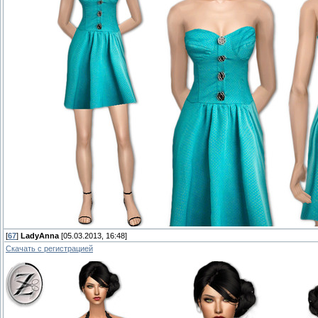
[
67
]
LadyAnna
[05.03.2013, 16:48]
Скачать с регистрацией