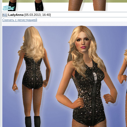
[
61
]
LadyAnna
[05.03.2013, 16:40]
Скачать с регистрацией