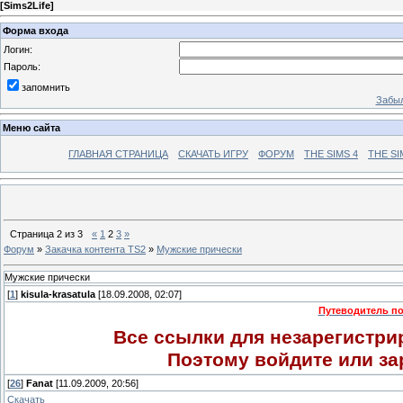
[
Sims2Life
]
Форма входа
Логин:
Пароль:
запомнить
Забыл
Меню сайта
ГЛАВНАЯ СТРАНИЦА
СКАЧАТЬ ИГРУ
ФОРУМ
THE SIMS 4
THE SI
Страница
2
из
3
«
1
2
3
»
Форум
»
Закачка контента TS2
»
Мужские прически
Мужские прически
[
1
]
kisula-krasatula
[18.09.2008, 02:07]
Путеводитель по
Все ссылки для незарегистр
Поэтому войдите или за
[
26
]
Fanat
[11.09.2009, 20:56]
Скачать