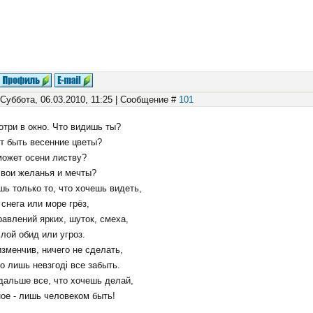
 Суббота, 06.03.2010, 11:25 | Сообщение #
101
три в окно. Что видишь ты?
т быть весенние цветы?
может осени листву?
свои желанья и мечты?
ь только то, что хочешь видеть,
снега или море грёз,
авлений ярких, шуток, смеха,
лой обид или угроз.
зменчив, ничего не сделать,
 лишь невзгоді все забыть.
дальше все, что хочешь делай,
ое - лишь человеком быть!