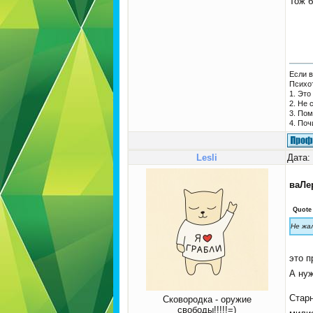
Тож б
Если в
Психо
1. Это
2. Не 
3. Пом
4. Поч
Lesli
Дата:
ваЛе
Quote
Не жа
это п
А ну
Стар
Сковородка - оружие
свободы!!!!!=)