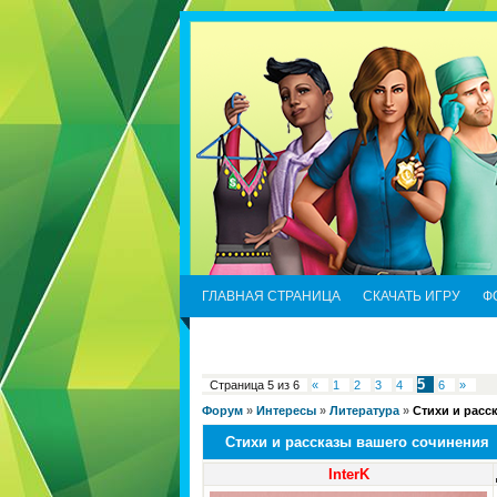
ГЛАВНАЯ СТРАНИЦА
СКАЧАТЬ ИГРУ
Ф
5
Страница
5
из
6
«
1
2
3
4
6
»
Форум
»
Интересы
»
Литература
»
Стихи и расс
Стихи и рассказы вашего сочинения
InterK