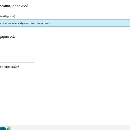
рочка
, спасибо!
(
ваЛерочка
)
, а вот это я думаю, не твой стих...
дарно XD
ю этот сайт!