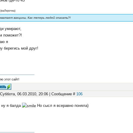
нов где-то 45
(
ваЛерочка
)
 хватает вакцины, Как теперь людей спасать?!
ди умирают,
м поможет?!
аю я
у берегись мой друг!
ю этот сайт!
 Суббота, 06.03.2010, 20:06 | Сообщение #
106
, ну я балда
Но сысл я всеравно поняла)