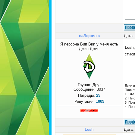
ваЛерочка
Дата:
Я персона Вип Вип у меня есть
Lesli
Джип Джип
стих
Группа: Друг
Если в
Сообщений:
3037
Психо
1. Это
Награды:
29
2. Не 
Репутация:
1009
3. Пом
4. Поч
Lesli
Дата: