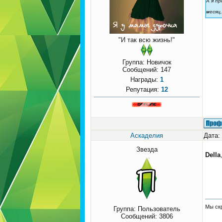
А я пр
месяц,
"И так всю жизнь!"
Группа: Новичок
Сообщений:
147
Награды:
1
Репутация:
12
Аскаделия
Дата:
Звезда
Della
Мы скр
Группа: Пользователь
Сообщений:
3806