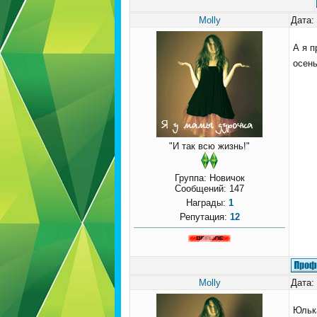
Molly
Дата:
А я п
осень
"И так всю жизнь!"
Группа: Новичок
Сообщений:
147
Награды:
1
Репутация:
12
Molly
Дата:
Юлька