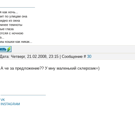
 как ночь...
ит по улицам она
видно из окна
емнее темноты
ые глаза
ютсяя с ночною
...
мы кошки как никак...
Дата: Четверг, 21.02.2008, 23:15 | Сообщение #
30
А че за предложение?? У мну маленький склерозик=)
VK
INSTAGRAM