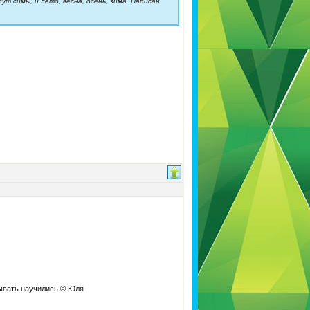
ут симы, и лето, весна, осень, зима. Написан
дывать научились © Юля