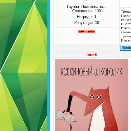
Группа: Пользователь
Сообщений:
190
Тёмная
Скольз
Награды:
1
её не 
Репутация:
18
Она т
И чёрн
слива
тьмною
И все 
InterK