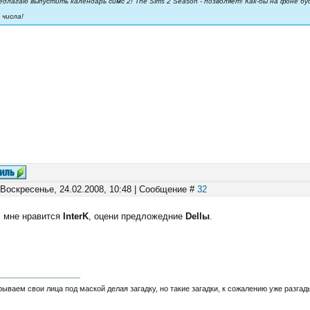
едлагаю выпустить календарь симс 2! The Sims 2 Season - позволяет! Как-бы на фоне буд
 числа!
 Воскресенье, 24.02.2008, 10:48 | Сообщение #
32
, мне нравится
InterK
, оцени предложедние
Dellы
.
ываем свои лица под маской делая загадку, но такие загадки, к сожалению уже разга