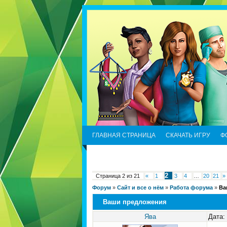
ГЛАВНАЯ СТРАНИЦА
СКАЧАТЬ ИГРУ
Ф
2
Страница
2
из
21
«
1
3
4
…
20
21
»
Форум
»
Сайт и все о нём
»
Работа форума
»
Ва
Ваши предложения
Ява
Дата: