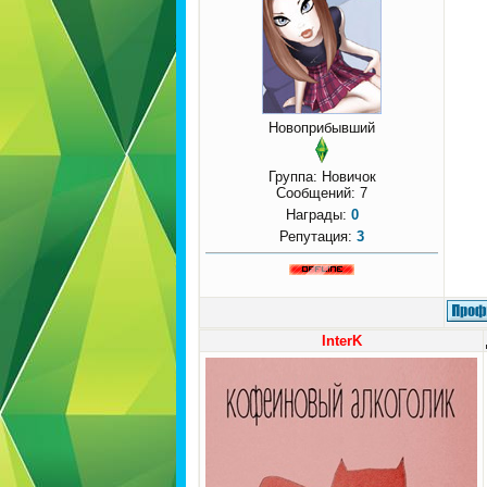
Новоприбывший
Группа: Новичок
Сообщений:
7
Награды:
0
Репутация:
3
InterK