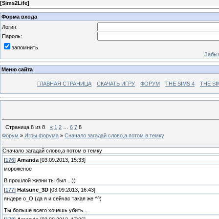
[
Sims2Life
]
Форма входа
Логин:
Пароль:
запомнить
Забыл
Меню сайта
ГЛАВНАЯ СТРАНИЦА
СКАЧАТЬ ИГРУ
ФОРУМ
THE SIMS 4
THE SI
Страница
8
из
8
«
1
2
…
6
7
8
Форум
»
Игры форума
»
Сначало загадай слово,а потом в темку
Сначало загадай слово,а потом в темку
[
176
]
Amanda
[03.09.2013, 15:33]
мороженое
В прошлой жизни ты был ...))
[
177
]
Hatsune_3D
[03.09.2013, 16:43]
яндере о_О (да я и сейчас такая же ^^)
Ты больше всего хочешь убить...