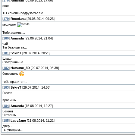
[
178
]
Amanda
[03.09.2013, 17:06]
снег
Ты хочешь подружиться с...
[
179
]
Roxolana
[29.06.2014, 09:23]
кефиром
Тебе должны...
[
180
]
Amanda
[29.06.2014, 21:04]
чай
Ты бежишь за...
[
181
]
SekreТ
[28.07.2014, 20:23]
Шкаф
Смотришь на...
[
182
]
Hatsune_3D
[29.07.2014, 08:39]
бензопилу
тебе нравится...
[
183
]
SekreТ
[29.07.2014, 14:56]
Газета
Красишь...
[
184
]
Amanda
[15.08.2014, 12:27]
Банан)
Читаешь...
[
185
]
LadyJane
[21.08.2014, 11:21]
дверь
ты увидела...