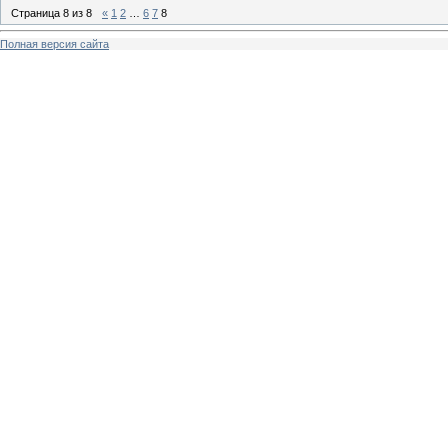
Страница
8
из
8
«
1
2
…
6
7
8
Полная версия сайта