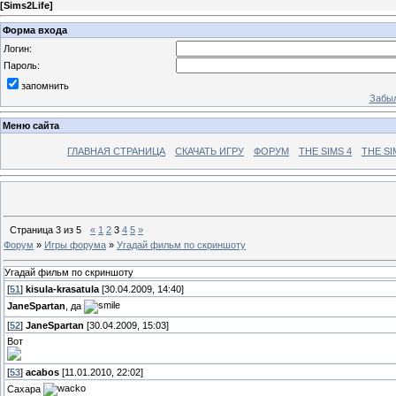
[
Sims2Life
]
Форма входа
Логин:
Пароль:
запомнить
Забыл
Меню сайта
ГЛАВНАЯ СТРАНИЦА
СКАЧАТЬ ИГРУ
ФОРУМ
THE SIMS 4
THE SI
Страница
3
из
5
«
1
2
3
4
5
»
Форум
»
Игры форума
»
Угадай фильм по скриншоту
Угадай фильм по скриншоту
[
51
]
kisula-krasatula
[30.04.2009, 14:40]
JaneSpartan
, да
[
52
]
JaneSpartan
[30.04.2009, 15:03]
Вот
[
53
]
acabos
[11.01.2010, 22:02]
Сахара