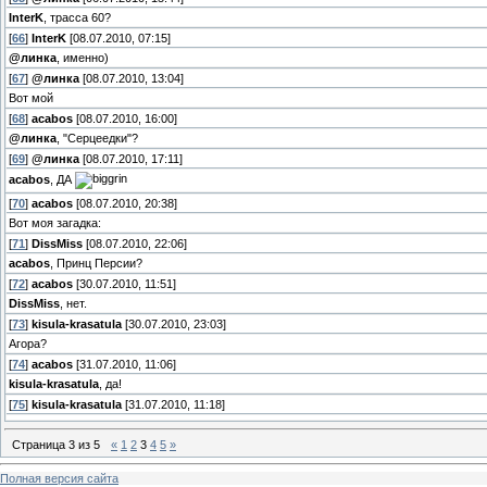
InterK
, трасса 60?
[
66
]
InterK
[08.07.2010, 07:15]
@линка
, именно)
[
67
]
@линка
[08.07.2010, 13:04]
Вот мой
[
68
]
acabos
[08.07.2010, 16:00]
@линка
, "Серцеедки"?
[
69
]
@линка
[08.07.2010, 17:11]
acabos
, ДА
[
70
]
acabos
[08.07.2010, 20:38]
Вот моя загадка:
[
71
]
DissMiss
[08.07.2010, 22:06]
acabos
, Принц Персии?
[
72
]
acabos
[30.07.2010, 11:51]
DissMiss
, нет.
[
73
]
kisula-krasatula
[30.07.2010, 23:03]
Агора?
[
74
]
acabos
[31.07.2010, 11:06]
kisula-krasatula
, да!
[
75
]
kisula-krasatula
[31.07.2010, 11:18]
Страница
3
из
5
«
1
2
3
4
5
»
Полная версия сайта