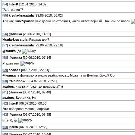
[
54
]
InterK
[12.01.2010, 14:32]
"Австралия"?
[
55
]
kisula-krasatula
[29.06.2010, 05:02]
Так как
JaneSpartan
уже давно не отвечает, какой ответ верный. Начнем по новой
[
56
]
@линка
[29.06.2010, 14:31]
kisula-krasatula
, Рыцарь дня?
[
57
]
kisula-krasatula
[29.06.2010, 22:18]
@линка
, да
[
58
]
@линка
[30.06.2010, 07:14]
Угадываем
[
59
]
acabos
[04.07.2010, 22:31]
@линка
, в фильмах я плохо разбираюсь... Может это Джеймс Бонд? Оо
[
60
]
::Rainbow::
[04.07.2010, 22:51]
acabos
, я кстати тоже так подумала))))
[
61
]
@линка
[05.07.2010, 07:40]
acabos
,
Sveto4ka
, Нет
[
62
]
InterK
[06.07.2010, 00:56]
Это наверное Жених напрокат
[
63
]
@линка
[06.07.2010, 08:35]
InterK
, да
[
64
]
InterK
[06.07.2010, 12:55]
[
65
]
@линка
[06.07.2010, 15:44]