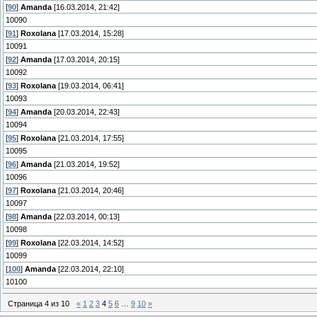
[
90
]
Amanda
[16.03.2014, 21:42]
10090
[
91
]
Roxolana
[17.03.2014, 15:28]
10091
[
92
]
Amanda
[17.03.2014, 20:15]
10092
[
93
]
Roxolana
[19.03.2014, 06:41]
10093
[
94
]
Amanda
[20.03.2014, 22:43]
10094
[
95
]
Roxolana
[21.03.2014, 17:55]
10095
[
96
]
Amanda
[21.03.2014, 19:52]
10096
[
97
]
Roxolana
[21.03.2014, 20:46]
10097
[
98
]
Amanda
[22.03.2014, 00:13]
10098
[
99
]
Roxolana
[22.03.2014, 14:52]
10099
[
100
]
Amanda
[22.03.2014, 22:10]
10100
Страница
4
из
10
«
1
2
3
4
5
6
…
9
10
»