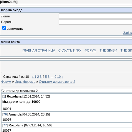
[
Sims2Life
]
Форма входа
Логин:
Пароль:
запомнить
Забыл
Меню сайта
ГЛАВНАЯ СТРАНИЦА
СКАЧАТЬ ИГРУ
ФОРУМ
THE SIMS 4
THE SI
Страница
4
из
10
«
1
2
3
4
5
6
…
9
10
»
Форум
»
Игры форума
»
Считаем до миллиона-2
Считаем до миллиона-2
[
1
]
Roxolana
[12.01.2014, 14:32]
Мы досчитали до 10000!
10001
[
76
]
Amanda
[04.03.2014, 23:15]
10076
[
77
]
Roxolana
[07.03.2014, 10:50]
10077