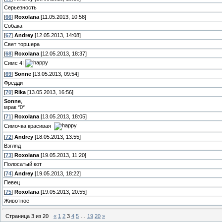
Серьезность
[
66
]
Roxolana
[11.05.2013, 10:58]
Собака
[
67
]
Andrey
[12.05.2013, 14:08]
Свет торшера
[
68
]
Roxolana
[12.05.2013, 18:37]
Симс 4!
[
69
]
Sonne
[13.05.2013, 09:54]
Фредди
[
70
]
Rika
[13.05.2013, 16:56]
Sonne
,
мрак *0*
[
71
]
Roxolana
[13.05.2013, 18:05]
Симочка красивая
[
72
]
Andrey
[18.05.2013, 13:55]
Взгляд
[
73
]
Roxolana
[19.05.2013, 11:20]
Полосатый кот
[
74
]
Andrey
[19.05.2013, 18:22]
Певец
[
75
]
Roxolana
[19.05.2013, 20:55]
Животное
Страница
3
из
20
«
1
2
3
4
5
…
19
20
»