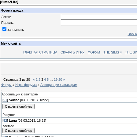
[
Sims2Life
]
Форма входа
Логин:
Пароль:
запомнить
Забыл
Меню сайта
ГЛАВНАЯ СТРАНИЦА
СКАЧАТЬ ИГРУ
ФОРУМ
THE SIMS 4
THE SI
Страница
3
из
20
«
1
2
3
4
5
…
19
20
»
Форум
»
Игры форума
»
Ассоциации к аватарам
Ассоциации к аватарам
[
51
]
Sonne
[03.03.2013, 18:22]
Рисунок
[
52
]
Lana
[03.03.2013, 18:23]
Космос