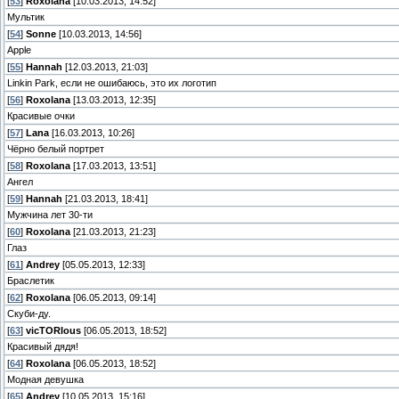
[
53
]
Roxolana
[10.03.2013, 14:52]
Мультик
[
54
]
Sonne
[10.03.2013, 14:56]
Apple
[
55
]
Hannah
[12.03.2013, 21:03]
Linkin Park, если не ошибаюсь, это их логотип
[
56
]
Roxolana
[13.03.2013, 12:35]
Красивые очки
[
57
]
Lana
[16.03.2013, 10:26]
Чёрно белый портрет
[
58
]
Roxolana
[17.03.2013, 13:51]
Ангел
[
59
]
Hannah
[21.03.2013, 18:41]
Мужчина лет 30-ти
[
60
]
Roxolana
[21.03.2013, 21:23]
Глаз
[
61
]
Andrey
[05.05.2013, 12:33]
Браслетик
[
62
]
Roxolana
[06.05.2013, 09:14]
Скуби-ду.
[
63
]
vicTORIous
[06.05.2013, 18:52]
Красивый дядя!
[
64
]
Roxolana
[06.05.2013, 18:52]
Модная девушка
[
65
]
Andrey
[10.05.2013, 15:16]