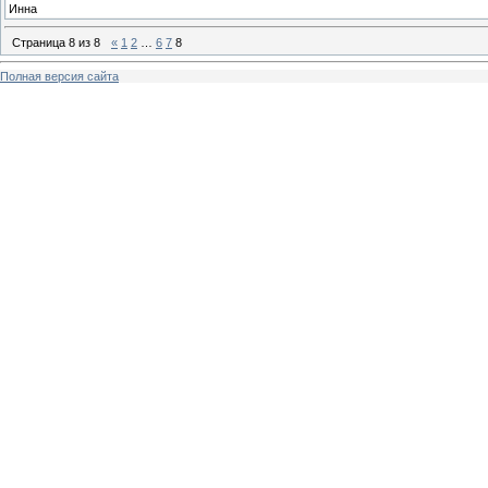
Инна
Страница
8
из
8
«
1
2
…
6
7
8
Полная версия сайта