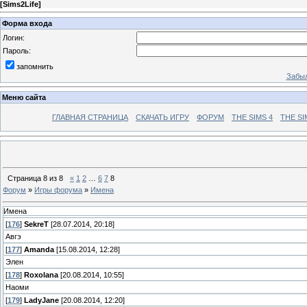
[
Sims2Life
]
Форма входа
Логин:
Пароль:
запомнить
Забыл
Меню сайта
ГЛАВНАЯ СТРАНИЦА
СКАЧАТЬ ИГРУ
ФОРУМ
THE SIMS 4
THE SI
Страница
8
из
8
«
1
2
…
6
7
8
Форум
»
Игры форума
»
Имена
Имена
[
176
]
SekreТ
[28.07.2014, 20:18]
Авгэ
[
177
]
Amanda
[15.08.2014, 12:28]
Элен
[
178
]
Roxolana
[20.08.2014, 10:55]
Наоми
[
179
]
LadyJane
[20.08.2014, 12:20]