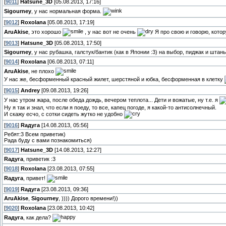
[
9011
]
Hatsune_3D
[05.08.2013, 17:16]
Sigourney
, у нас нормальная форма.
[
9012
]
Roxolana
[05.08.2013, 17:19]
AruAkise
, это хорошо
, у нас вот не очень
Я про свою и говорю, котор
[
9013
]
Hatsune_3D
[05.08.2013, 17:50]
Sigourney
, у нас рубашка, галстук/бантик (как в Японии :3) на выбор, пиджак и шта
[
9014
]
Roxolana
[06.08.2013, 07:11]
AruAkise
, не плохо
У нас же, бесформенный красный жилет, шерстяной и юбка, бесформенная в клетку
[
9015
]
Andrey
[09.08.2013, 19:26]
У нас утром жара, после обеда дождь, вечером теплота... Дети и вожатые, ну т.е. я
Ну я так и знал, что если я поеду, то все, капец погоде, я какой-то антисолнечный.
И скажу есчо, с сотки сидеть жутко не удобно
[
9016
]
Rадуга
[14.08.2013, 05:56]
Ребят:3 Всем приветик)
Рада буду с вами познакомиться)
[
9017
]
Hatsune_3D
[14.08.2013, 12:27]
Rадуга
, приветик :3
[
9018
]
Roxolana
[23.08.2013, 07:55]
Rадуга
, привет!
[
9019
]
Rадуга
[23.08.2013, 09:36]
AruAkise
,
Sigourney
, )))) Дорого времени!))
[
9020
]
Roxolana
[23.08.2013, 10:42]
Rадуга
, как дела?