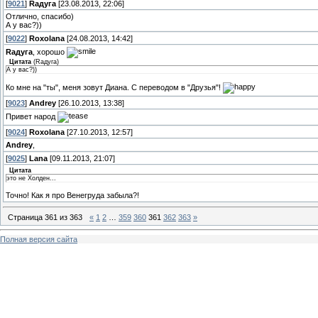
[
9021
]
Rадуга
[23.08.2013, 22:06]
Отлично, спасибо)
А у вас?))
[
9022
]
Roxolana
[24.08.2013, 14:42]
Rадуга
, хорошо
Цитата
(
Rадуга
)
А у вас?))
Ко мне на "ты", меня зовут Диана. С переводом в "Друзья"!
[
9023
]
Andrey
[26.10.2013, 13:38]
Привет народ
[
9024
]
Roxolana
[27.10.2013, 12:57]
Andrey
,
[
9025
]
Lana
[09.11.2013, 21:07]
Цитата
это не Холден...
Точно! Как я про Венегруда забыла?!
Страница
361
из
363
«
1
2
…
359
360
361
362
363
»
Полная версия сайта