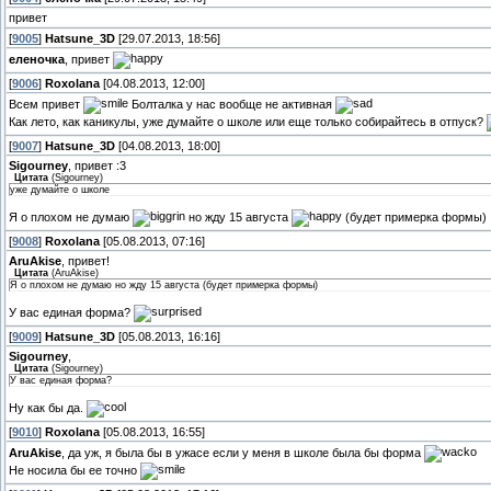
привет
[
9005
]
Hatsune_3D
[29.07.2013, 18:56]
еленочка
, привет
[
9006
]
Roxolana
[04.08.2013, 12:00]
Всем привет
Болталка у нас вообще не активная
Как лето, как каникулы, уже думайте о школе или еще только собирайтесь в отпуск?
[
9007
]
Hatsune_3D
[04.08.2013, 18:00]
Sigourney
, привет :3
Цитата
(
Sigourney
)
уже думайте о школе
Я о плохом не думаю
но жду 15 августа
(будет примерка формы)
[
9008
]
Roxolana
[05.08.2013, 07:16]
AruAkise
, привет!
Цитата
(
AruAkise
)
Я о плохом не думаю но жду 15 августа (будет примерка формы)
У вас единая форма?
[
9009
]
Hatsune_3D
[05.08.2013, 16:16]
Sigourney
,
Цитата
(
Sigourney
)
У вас единая форма?
Ну как бы да.
[
9010
]
Roxolana
[05.08.2013, 16:55]
AruAkise
, да уж, я была бы в ужасе если у меня в школе была бы форма
Не носила бы ее точно