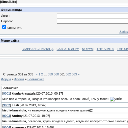
[
Sims2Life
]
Форма входа
Логин:
Пароль:
запомнить
Забыл
Меню сайта
ГЛАВНАЯ СТРАНИЦА
СКАЧАТЬ ИГРУ
ФОРУМ
THE SIMS 4
THE SI
Страница
361
из
363
«
1
2
…
359
360
361
362
363
»
Форум
»
Флейм
»
Болталочка
Болталочка
[
9001
]
kisula-krasatula
[20.07.2013, 00:17]
Мне вот интересно, когда и кто наберет больше сообщений, чем у меня?
[
9002
]
Lesli
[20.07.2013, 10:42]
kisula-krasatula
, ну наверное ждать придется очень долго)))))
[
9003
]
Andrey
[21.07.2013, 19:07]
kisula-krasatula
, согласен, ждать придется долго, когда кто наберет столько сколько
[
9004
]
еленочка
[29.07.2013, 15:49]