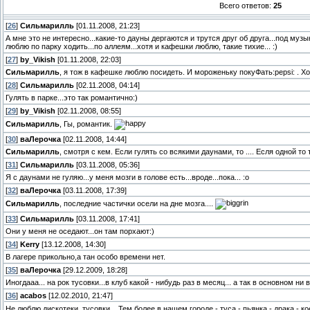
Всего ответов:
25
[
26
]
Сильмарилль
[01.11.2008, 21:23]
А мне это не интересно...какие-то дауны дергаются и трутся друг об друга...под музы
люблю по парку ходить...по аллеям...хотя и кафешки люблю, такие тихие... :)
[
27
]
by_Vikish
[01.11.2008, 22:03]
Сильмарилль
, я тож в кафешке люблю посидеть. И мороженьку покуФать:pepsi: . Хот
[
28
]
Сильмарилль
[02.11.2008, 04:14]
Гулять в парке...это так романтично:)
[
29
]
by_Vikish
[02.11.2008, 08:55]
Сильмарилль
, Гы, романтик.
[
30
]
ваЛерочка
[02.11.2008, 14:44]
Сильмарилль
, смотря с кем. Если гулять со всякими даунами, то .... Есля одной то 
[
31
]
Сильмарилль
[03.11.2008, 05:36]
Я с даунами не гуляю...у меня мозги в голове есть...вроде...пока... :o
[
32
]
ваЛерочка
[03.11.2008, 17:39]
Сильмарилль
, последние частички осели на дне мозга....
[
33
]
Сильмарилль
[03.11.2008, 17:41]
Они у меня не оседают...он там порхают:)
[
34
]
Kerry
[13.12.2008, 14:30]
В лагере прикольно,а тан особо времени нет.
[
35
]
ваЛерочка
[29.12.2009, 18:28]
Иногдааа... на рок тусовки...в клуб какой - нибудь раз в месяц... а так в основном ни
[
36
]
acabos
[12.02.2010, 21:47]
Не люблю дискотеки, тусовки... Тем более в нашем городе - туса - пьянка - драка - к