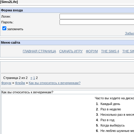
[
Sims2Life
]
Форма входа
Логин:
Пароль:
запомнить
Забыл
Меню сайта
ГЛАВНАЯ СТРАНИЦА
СКАЧАТЬ ИГРУ
ФОРУМ
THE SIMS 4
THE SI
Страница
2
из
2
«
1
2
Форум
»
Флейм
»
Как вы относитесь к вечеринкам?
Как вы относитесь к вечеринкам?
Часто вы ходите на диск
1
.
Каждый день
2
.
Раз в неделю
3
.
Несколько раз в мес
4
.
Раз в год
5
.
Когда выберусь
6
.
Не люблю шумные ме