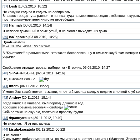
[
37
]
Lesli
[13.02.2010, 18:12]
Не хожу,не ходила и ходить не собираюсь.
В нашем городе туса равно что пьянка, туда на мое мнение ходят любители покурить
противоположное меня никто не переубедил.
[
38
]
Hannah
[03.08.2010, 14:14]
Я человек домашний и замкнутый, я не люблю выходить из дома
[
39
]
ваЛерочка
[03.08.2010, 14:25]
Quote
(
acabos
)
туса - пьянка - драка - кое-что еще.
В "Кристалле" я раньше жила, это такая блеваловка.. ну в смысле клуб, там вечерки
усрачки
Сообщение отредактировал
ваЛерочка
-
Вторник, 03.08.2010, 14:27
[
40
]
S-P-A-R-K-L-I-E
[02.04.2011, 14:16]
Не, я мелкая сильно...
[
41
]
InterK
[04.11.2012, 19:22]
У меня был такой момент в жизни, я почти 2 месяца каждую неделю в ночной клуб хо
[
42
]
Andrey
[20.11.2012, 18:14]
Когда учился в универе, был период, длиною в год.
Хорошие времена веселья и свободы
Сейчас тоже не скучаю, позитивно провожу будни
[
43
]
Француженка
[30.11.2012, 19:40]
Не знаю как...Я от них далека
[
44
]
kisula-krasatula
[01.12.2012, 00:22]
Я не люблю.
С друзьями собираемся иногда, но мы играем в настольные игры (Манчкин, Эволюция