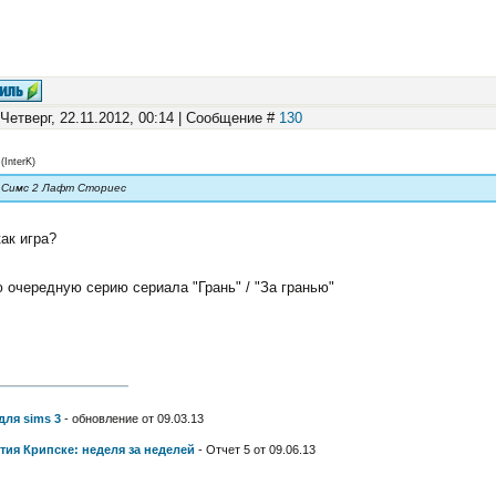
 Четверг, 22.11.2012, 00:14 | Сообщение #
130
(
InterK
)
 Симс 2 Лафт Сториес
как игра?
 очередную серию сериала "Грань" / "За гранью"
для sims 3
- обновление от 09.03.13
тия Крипске: неделя за неделей
- Отчет 5 от 09.06.13