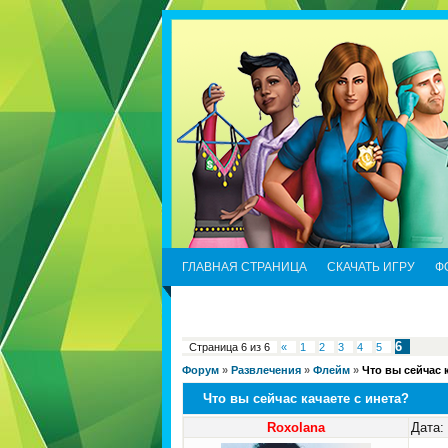
ГЛАВНАЯ СТРАНИЦА
СКАЧАТЬ ИГРУ
Ф
6
Страница
6
из
6
«
1
2
3
4
5
Форум
»
Развлечения
»
Флейм
»
Что вы сейчас 
Что вы сейчас качаете с инета?
Roxolana
Дата: