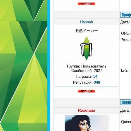
Hannah
Дата:
必然メーカー
ONE 
Это, 
Группа: Пользователь
Сообщений:
2827
Let's 
Награды:
54
Репутация:
948
Roxolana
Дата:
Queen