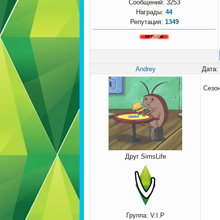
Сообщений:
3253
Награды:
44
Репутация:
1349
Andrey
Дата:
Сезо
Друг SimsLife
Группа: V.I.P