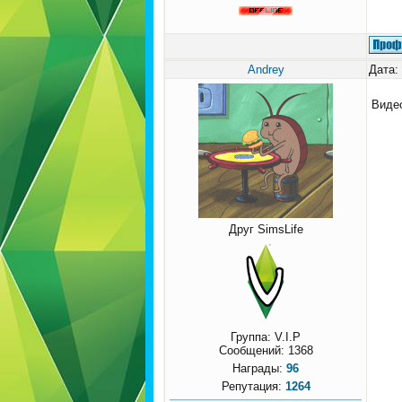
Andrey
Дата:
Виде
Друг SimsLife
Группа: V.I.P
Сообщений:
1368
Награды:
96
Репутация:
1264