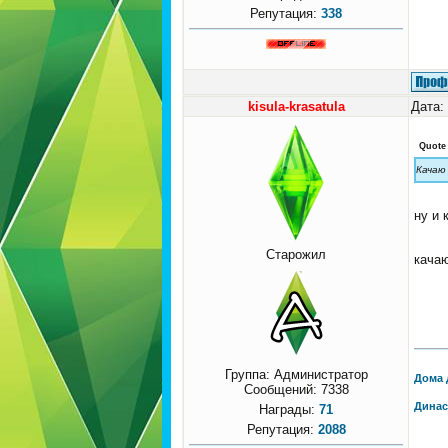
Репутация:
338
kisula-krasatula
Дата:
Quote
Качаю
ну и 
Старожил
качаю
Группа: Администратор
Дома 
Сообщений:
7338
Динас
Награды:
71
Репутация:
2088