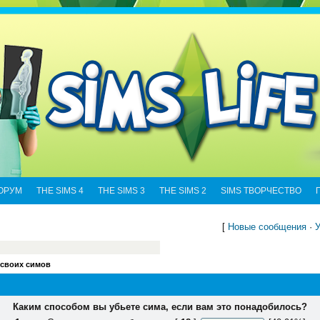
ОРУМ
THE SIMS 4
THE SIMS 3
THE SIMS 2
SIMS ТВОРЧЕСТВО
[
Новые сообщения
·
У
 своих симов
Каким способом вы убьете сима, если вам это понадобилось?