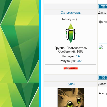
Сильмарилль
Дата:
Infinity is:)...
Да он
Группа: Пользователь
Сообщений:
1689
Награды:
14
Репутация:
287
Лунай
Дата:
А я п