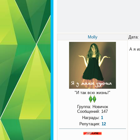
Molly
Дата:
А я 
"И так всю жизнь!"
Группа: Новичок
Сообщений:
147
Награды:
1
Репутация:
12