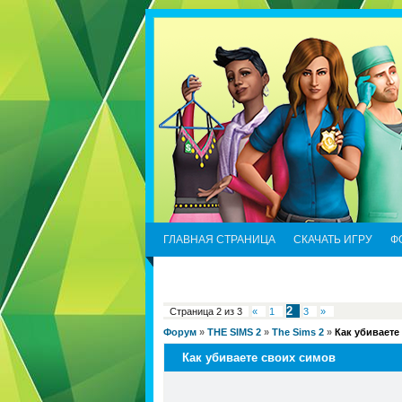
ГЛАВНАЯ СТРАНИЦА
СКАЧАТЬ ИГРУ
Ф
2
Страница
2
из
3
«
1
3
»
Форум
»
THE SIMS 2
»
The Sims 2
»
Как убиваете
Как убиваете своих симов