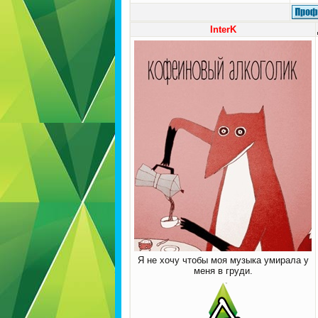
InterK
Я не хочу чтобы моя музыка умирала у
меня в груди.