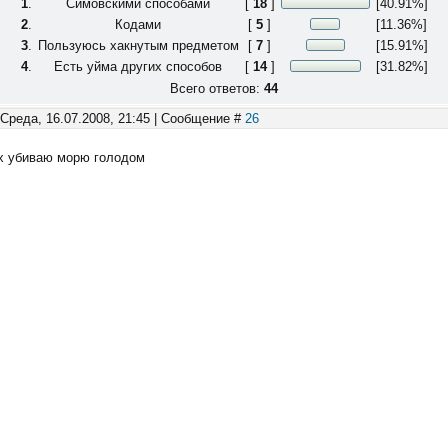
1
.
Симовскими способами
[
18
]
[40.91%]
2
.
Кодами
[
5
]
[11.36%]
3
.
Пользуюсь хакнутым предметом
[
7
]
[15.91%]
4
.
Есть уйма других способов
[
14
]
[31.82%]
Всего ответов:
44
 Среда, 16.07.2008, 21:45 | Сообщение #
26
их убиваю морю голодом