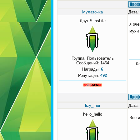
Мулаточка
Дата:
Друг SimsLife
я оче
мухи
Группа: Пользователь
Сообщений:
1464
.......R
Награды:
6
Репутация:
492
lizy_mur
Дата:
hello_hello
Всё и