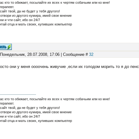
ас кто то обижает, посылайте их всех к чертям собачьим или ко мне!
терапевт.
 сайт твой, да не будет у тебя другого!
сотвори из другого кумира, имей свое мнение
ни и чти сайт, ибо он 24/7
итай отца и мать своих, купивших компьютер
 Понедельник, 28.07.2008, 17:06 | Сообщение #
32
осто они у меня оооочень живучие ,если их голодом морить то я до пенс
ас кто то обижает, посылайте их всех к чертям собачьим или ко мне!
терапевт.
 сайт твой, да не будет у тебя другого!
сотвори из другого кумира, имей свое мнение
ни и чти сайт, ибо он 24/7
итай отца и мать своих, купивших компьютер