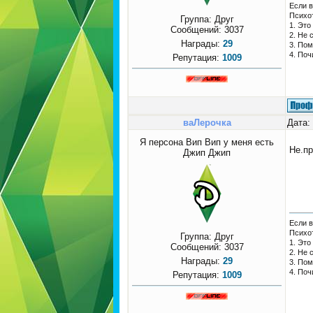
Если в
Психо
Группа: Друг
1. Это
Сообщений:
3037
2. Не 
Награды:
29
3. Пом
4. Поч
Репутация:
1009
ваЛерочка
Дата:
Я персона Вип Вип у меня есть
Не.пр
Джип Джип
Если в
Психо
Группа: Друг
1. Это
Сообщений:
3037
2. Не 
Награды:
29
3. Пом
4. Поч
Репутация:
1009