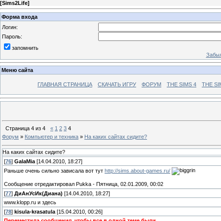
[
Sims2Life
]
Форма входа
Логин:
Пароль:
запомнить
Забыл
Меню сайта
ГЛАВНАЯ СТРАНИЦА
СКАЧАТЬ ИГРУ
ФОРУМ
THE SIMS 4
THE SI
Страница
4
из
4
«
1
2
3
4
Форум
»
Компьютер и техника
»
На каких сайтах сидите?
На каких сайтах сидите?
[
76
]
GalaMia
[14.04.2010, 18:27]
Раньше очень сильно зависала вот тут
http://sims.about-games.ru/
Сообщение отредактировал
Pukka
-
Пятница, 02.01.2009, 00:02
[
77
]
ДиАнУсИк(Диана)
[14.04.2010, 18:27]
www.klopp.ru и здесь
[
78
]
kisula-krasatula
[15.04.2010, 00:26]
Переместила сообщения, чтобы все в одной теме были