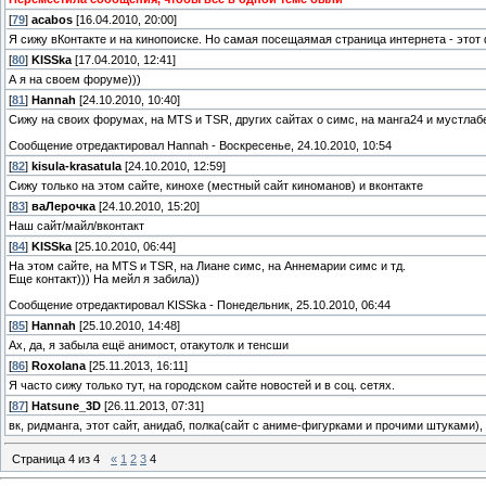
[
79
]
acabos
[16.04.2010, 20:00]
Я сижу вКонтакте и на кинопоиске. Но самая посещаямая страница интернета - этот
[
80
]
KISSka
[17.04.2010, 12:41]
А я на своем форуме)))
[
81
]
Hannah
[24.10.2010, 10:40]
Сижу на своих форумах, на MTS и TSR, других сайтах о симс, на манга24 и мустлабе
Сообщение отредактировал
Hannah
-
Воскресенье, 24.10.2010, 10:54
[
82
]
kisula-krasatula
[24.10.2010, 12:59]
Сижу только на этом сайте, кинохе (местный сайт киноманов) и вконтакте
[
83
]
ваЛерочка
[24.10.2010, 15:20]
Наш сайт/майл/вконтакт
[
84
]
KISSka
[25.10.2010, 06:44]
На этом сайте, на MTS и TSR, на Лиане симс, на Аннемарии симс и тд.
Еще контакт))) На мейл я забила))
Сообщение отредактировал
KISSka
-
Понедельник, 25.10.2010, 06:44
[
85
]
Hannah
[25.10.2010, 14:48]
Ах, да, я забыла ещё анимост, отакутолк и тенсши
[
86
]
Roxolana
[25.11.2013, 16:11]
Я часто сижу только тут, на городском сайте новостей и в соц. сетях.
[
87
]
Hatsune_3D
[26.11.2013, 07:31]
вк, ридманга, этот сайт, анидаб, полка(сайт с аниме-фигурками и прочими штуками), 
Страница
4
из
4
«
1
2
3
4