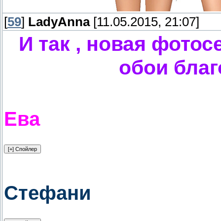
[
59
]
LadyAnna
[11.05.2015, 21:07]
И так , новая фотос
обои благ
Ева
Стефани