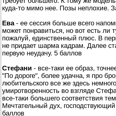
требует большего. К тому же модель
куда-то мимо нее. Позы неплохие. 
Ева
- ее сессия больше всего напом
может понравиться, но вот есть ли 
пожалуй, единственный плюс. В пер
не придает шарма кадрам. Далее ста
первую неудачу. 5 баллов
Стефани
- все-таки ее образ, точн
"По дороге", более удачна, я про бр
любительского все же здесь немног
умиротворенность во взгляде Стефа
все-таки большего соответствия те
Мечтательный дух, господствующий н
баллов