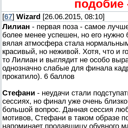
подобие 
[
67
]
Wizard
[26.06.2015, 08:10]
Лилиан
- первая поза - самое лучш
более менее успешен, но его нужно 
вялая атмосфера стала нормальным
красивый, но неживой. Хотя, что и г
то Лилиан и выглядит не особо выраз
однозначно слабые для финала кад
прокатило). 6 баллов
Стефани
- неудачи стали подступа
сессиях, но финал уже очень близко
большой вопрос. Данная сессия люб
мотивов, Стефани в таком образе по
напоминает продавщицу обувного маг