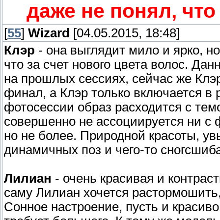
даже не понял, что
[
55
]
Wizard
[04.05.2015, 18:48]
Клэр
- она выглядит мило и ярко, н
что за счет нового цвета волос. Д
на прошлых сессиях, сейчас же Клэр
финал, а Клэр только включается в р
фотосессии образ расходится с темо
совершенно не ассоциируется ни с 
но не более. Природной красоты, ув
динамичных поз и чего-то сногсшиба
Лилиан
- очень красивая и контраст
саму Лилиан хочется растормошить,
Сонное настроение, пусть и красиво