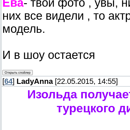
Ева
- твои фото , увы, 
них все видели , то акт
модель.
И в шоу остается
[
64
]
LadyAnna
[22.05.2015, 14:55]
Изольда получает
турецкого д