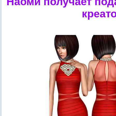
Наоми получает пода
креато