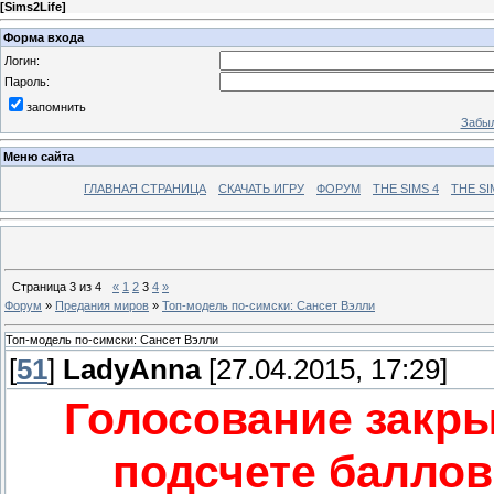
[
Sims2Life
]
Форма входа
Логин:
Пароль:
запомнить
Забыл
Меню сайта
ГЛАВНАЯ СТРАНИЦА
СКАЧАТЬ ИГРУ
ФОРУМ
THE SIMS 4
THE SI
Страница
3
из
4
«
1
2
3
4
»
Форум
»
Предания миров
»
Топ-модель по-симски: Сансет Вэлли
Топ-модель по-симски: Сансет Вэлли
[
51
]
LadyAnna
[27.04.2015, 17:29]
Голосование закры
подсчете баллов