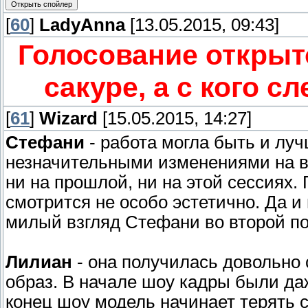
[
60
]
LadyAnna
[13.05.2015, 09:43]
Голосование открыт
сакуре, а с кого с
[
61
]
Wizard
[15.05.2015, 14:27]
Стефани
- работа могла быть и луч
незначительными изменениями на ве
ни на прошлой, ни на этой сессиях.
смотрится не особо эстетично. Да и
милый взгляд Стефани во второй поз
Лилиан
- она получилась довольно 
образ. В начале шоу кадры были даж
конец шоу модель начинает терять 