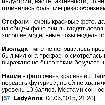
индустрии, насчет активности, то н
отличилась большим разнообразие
Стефани
- очень красивые фото, д
на общем фоне они выглядят доволь
хорошие модельные позы модель п
Изольда
- мне не понравилось прос
был мил,она прекрасно смотрелась н
выражало не было таким безучастн
Наоми
- фото очень красивые , Нао
передать футуризм, но ей не хвати
уровень 10 баллов. Местами сонно
[
57
]
LadyAnna
[08.05.2015, 21:28]