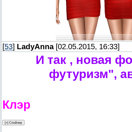
[
53
]
LadyAnna
[02.05.2015, 16:33]
И так , новая ф
футуризм", ав
Клэр